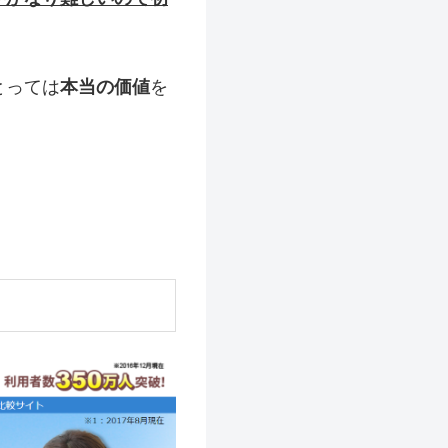
とっては
本当の価値
を