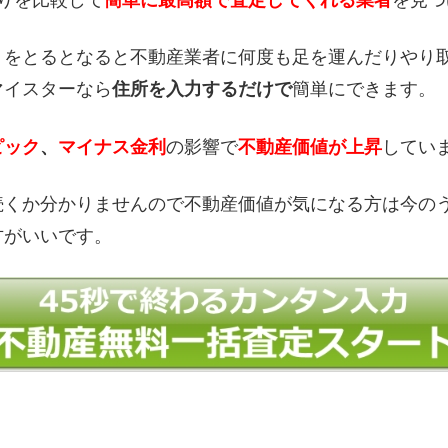
りを比較して
簡単に最高額で査定してくれる業者
を見つ
りをとるとなると不動産業者に何度も足を運んだりやり
マイスターなら
住所を入力するだけで
簡単にできます。
ピック
、
マイナス金利
の影響で
不動産価値が上昇
してい
続くか分かりませんので不動産価値が気になる方は今の
方がいいです。