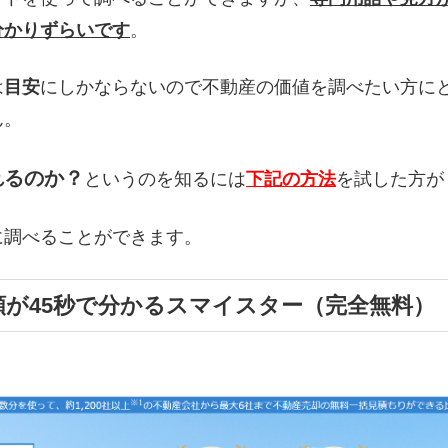
分かりずらいです
。
は
目安
にしかならないので不動産の価値を調べたい方に
ん。
れるのか？
というのを知るには
下記の方法
を試した方が
に調べることができます。
額が45秒で分かるスマイスター（完全無料）