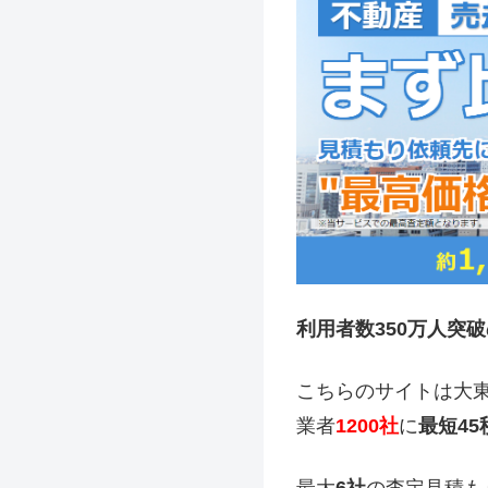
利用者数350万人突破
こちらのサイトは大
業者
1200社
に
最短4