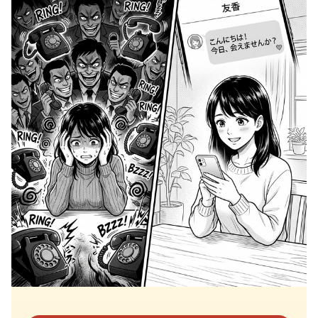
第6話｜電話攻撃が怖い…？