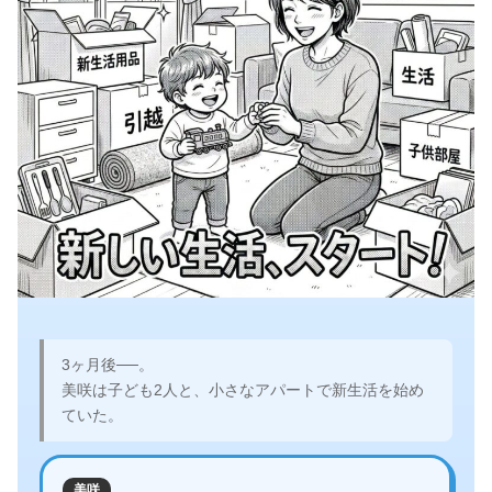
3ヶ月後──。
美咲は子ども2人と、小さなアパートで新生活を始め
ていた。
美咲