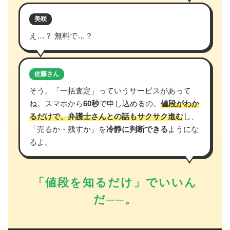
美咲
え…？ 無料で…？
佐藤さん
そう。「一括査定」っていうサービスがあって
ね。スマホから
60秒
で申し込めるの。
値段がわか
るだけで、弁護士さんとの話もサクサク進む
し、
「売るか・残すか」を
冷静に判断できる
ようにな
るよ。
「値段を知るだけ」でいいん
だ──。