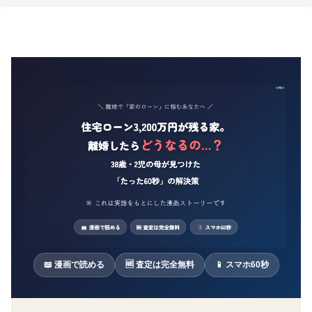
📖 漫画で読める
🆓 査定は完全無料
📱 スマホ60秒