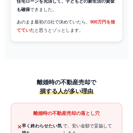
住宅ローンを完済して、子どもとの新生活の資金
も確保
できました。
あのまま最初の1社で決めていたら、
900万円を捨
てていた
と思うとゾッとします。
離婚時の不動産売却で
損する人が多い理由
離婚時の不動産売却の落とし穴
早く終わらせたい気
で、安い金額で妥協して
✕
持ち
しまう