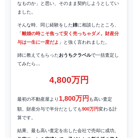
なものか」と思い、そのまま契約しようとしてい
ました。
そんな時、同じ経験をした
姉
に相談したところ、
「
離婚の時こそ焦って安く売っちゃダメ。財産分
与は一生に一度だよ
」と強く言われました。
姉に教えてもらった
おうちクラベル
で一括査定し
てみたら…
4,800万円
1,800万円
最初の不動産屋より
も高い査定
額。財産分与で半分だとしても
900万円
変わる計
算です。
結果、最も高い査定を出した会社で売却に成功。