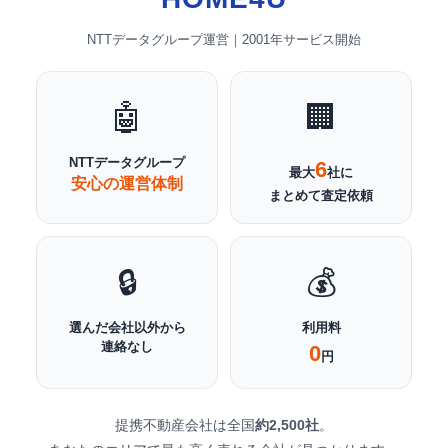
NTTデータグループ運営｜2001年サービス開始
🤖
🏢
NTTデータグループ
6
最大
社に
安心の運営体制
まとめて査定依頼
🔒
💰
選んだ会社
以外
から
利用料
連絡なし
0
円
提携不動産会社は全国
約2,500社
。