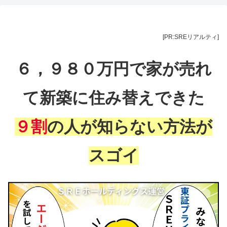
[PR:SREリアルティ]
６，９８０万円で家が売れ
て新築に住み替えできた
９割
の人が知らない方法が
スゴイ