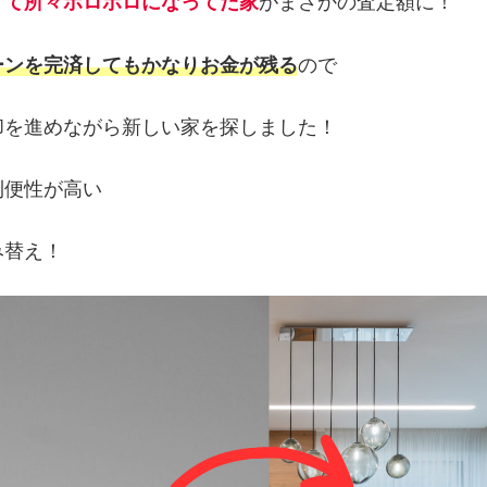
くて所々ボロボロになってた家
がまさかの査定額に！
ーンを完済してもかなりお金が残る
ので
却を進めながら新しい家を探しました！
利便性が高い
み替え！