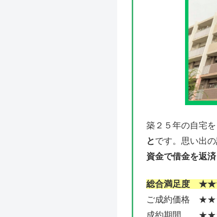
築２５年の自宅を
と
です。思い出の
資金で借金を返済
総合満足度 ★★
ご成約価格 ★★
成約期間 ★★