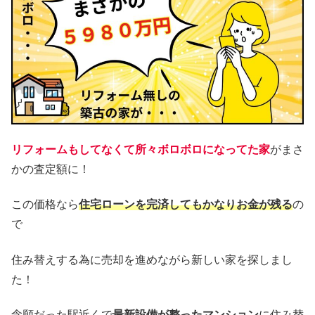
リフォームもしてなくて所々ボロボロになってた家
がまさ
かの査定額に！
この価格なら
住宅ローンを完済してもかなりお金が残る
の
で
住み替えする為に売却を進めながら新しい家を探しまし
た！
念願だった駅近くで
最新設備が整ったマンション
に住み替