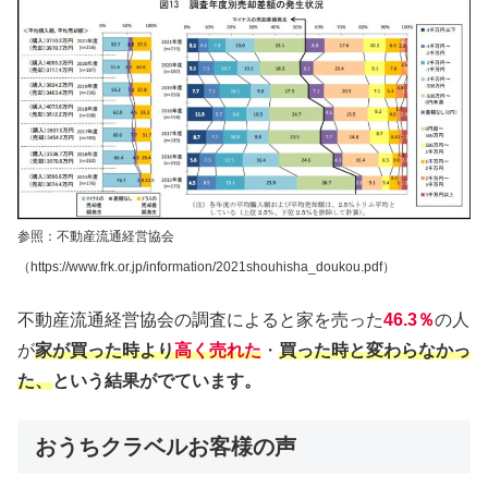
参照：不動産流通経営協会
（https://www.frk.or.jp/information/2021shouhisha_doukou.pdf）
不動産流通経営協会の調査によると家を売った
46.3％
の人
が
家が買った時より
高く売れた
・
買った時と変わらなかっ
た、
という結果がでています。
おうちクラベルお客様の声