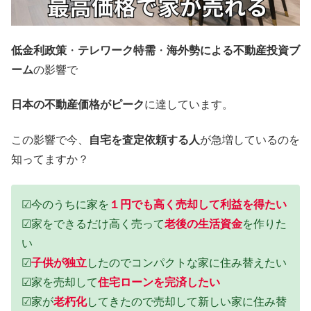
低金利政策
・
テレワーク特需
・
海外勢による不動産投資ブ
ーム
の影響で
日本の不動産価格がピーク
に達しています。
この影響で今、
自宅を査定依頼する人
が急増しているのを
知ってますか？
☑今のうちに家を
１円でも高く売却して利益を得たい
☑家をできるだけ高く売って
老後の生活資金
を作りた
い
☑
子供が独立
したのでコンパクトな家に住み替えたい
☑家を売却して
住宅ローンを完済したい
☑家が
老朽化
してきたので売却して新しい家に住み替