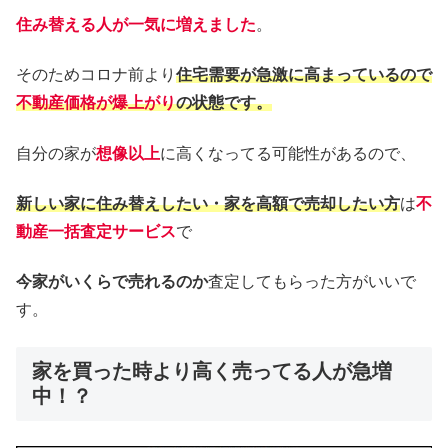
住み替える人が一気に増えました
。
そのためコロナ前より
住宅需要が急激に高まっているので
不動産価格が爆上がり
の状態です。
自分の家が
想像以上
に高くなってる可能性があるので、
新しい家に住み替えしたい・家を高額で売却したい方
は
不
動産一括査定
サービス
で
今家がいくらで売れるのか
査定してもらった方がいいで
す。
家を買った時より高く売ってる人が急増
中！？