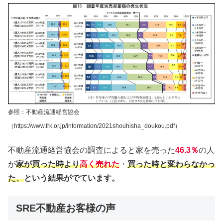
参照：不動産流通経営協会
（https://www.frk.or.jp/information/2021shouhisha_doukou.pdf）
不動産流通経営協会の調査によると家を売った
46.3％
の人
が
家が買った時より
高く売れた
・
買った時と変わらなかっ
た、
という結果がでています。
SRE不動産お客様の声