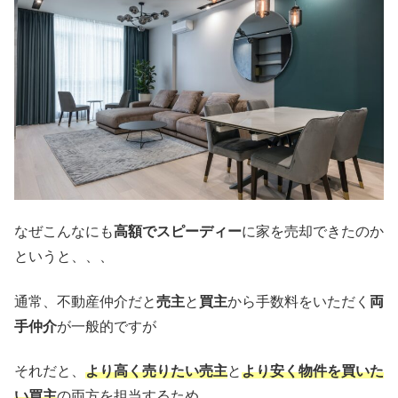
なぜこんなにも
高額でスピーディー
に家を売却できたのか
というと、、、
通常、不動産仲介だと
売主
と
買主
から手数料をいただく
両
手仲介
が一般的ですが
それだと、
より高く売りたい売主
と
より安く物件を買いた
い買主
の両方を担当するため