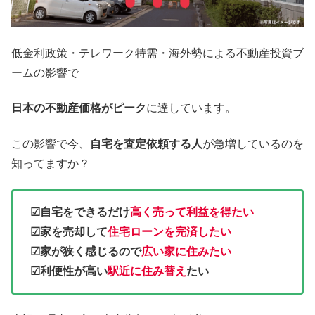
低金利政策・テレワーク特需・海外勢による不動産投資ブ
ームの影響で
日本の不動産価格がピーク
に達しています。
この影響で今、
自宅を査定依頼する人
が急増しているのを
知ってますか？
☑自宅をできるだけ
高く売って利益を得たい
☑家を売却して
住宅ローンを完済したい
☑家が狭く感じるので
広い家に住みたい
☑利便性が高い
駅近に住み替え
たい