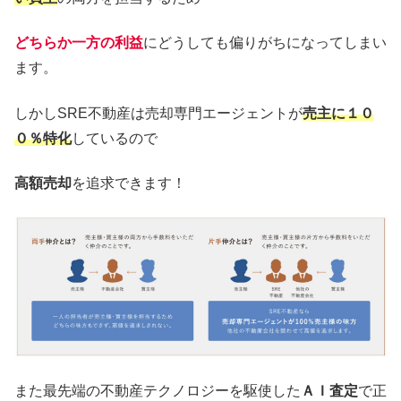
どちらか一方の利益
にどうしても偏りがちになってしまい
ます。
しかしSRE不動産は売却専門エージェントが
売主に１０
０％特化
しているので
高額売却
を追求できます！
また最先端の不動産テクノロジーを駆使した
ＡＩ査定
で正