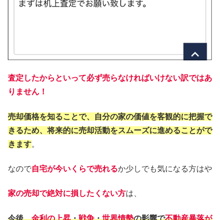
査定したからといって必ず売らなければいけない訳ではあ
りません！
売却価格を知ることで、自分の家の価値を客観的に把握で
きるため、将来的に売却活動をスムーズに進めることがで
きます
。
なので
自宅が今いくらで売れる
か少しでも気になる方はや
家の売却で絶対に損したくない方
は、
今後、
金利の上昇
・
戦争
・
世界情勢
の影響で
不動産暴落が