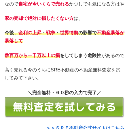
なので
自宅が今いくらで売れる
か少しでも気になる方はや
家の売却で絶対に損したくない方
は、
今後、
金利の上昇
・
戦争
・
世界情勢
の影響で
不動産暴落が
暴落して
数百万から一千万以上の損
をしてしまう危険性
があるので
高く売れる今のうちにSRE不動産の不動産無料査定を試
してみて下さい。
＼完全無料・６０秒の入力で完了／
＞＞ＳＲＥ不動産公式サイトはこちら