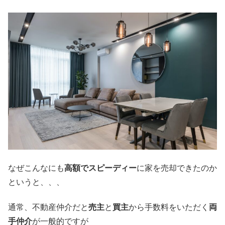
なぜこんなにも
高額でスピーディー
に家を売却できたのか
というと、、、
通常、不動産仲介だと
売主
と
買主
から手数料をいただく
両
手仲介
が一般的ですが