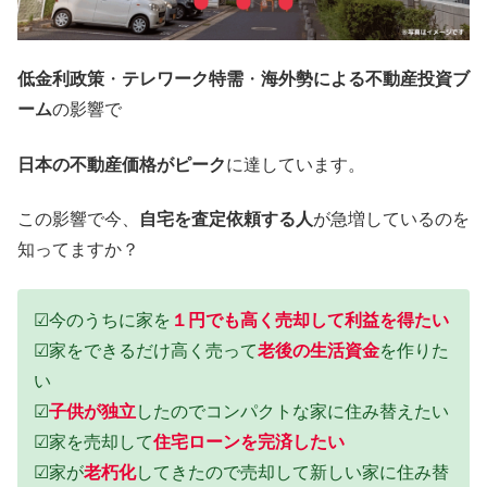
低金利政策
・
テレワーク特需
・
海外勢による不動産投資ブ
ーム
の影響で
日本の不動産価格がピーク
に達しています。
この影響で今、
自宅を査定依頼する人
が急増しているのを
知ってますか？
☑今のうちに家を
１円でも高く売却して利益を得たい
☑家をできるだけ高く売って
老後の生活資金
を作りた
い
☑
子供が独立
したのでコンパクトな家に住み替えたい
☑家を売却して
住宅ローンを完済したい
☑家が
老朽化
してきたので売却して新しい家に住み替