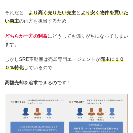
それだと、
より高く売りたい売主
と
より安く物件を買いた
い買主
の両方を担当するため
どちらか一方の利益
にどうしても偏りがちになってしまい
ます。
しかしSRE不動産は売却専門エージェントが
売主に１０
０％特化
しているので
高額売却
を追求できるのです！