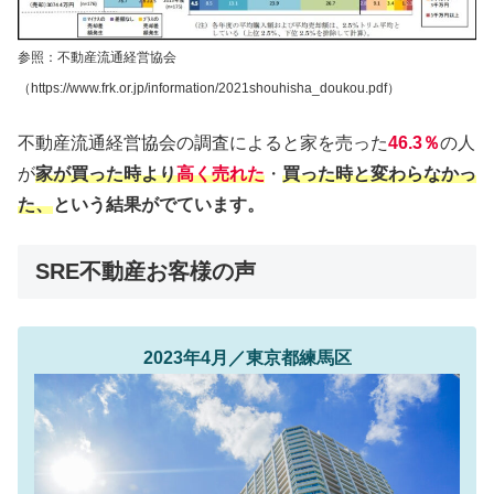
参照：不動産流通経営協会
（https://www.frk.or.jp/information/2021shouhisha_doukou.pdf）
不動産流通経営協会の調査によると家を売った
46.3％
の人
が
家が買った時より
高く売れた
・
買った時と変わらなかっ
た、
という結果がでています。
SRE不動産お客様の声
2023年4月／東京都練馬区