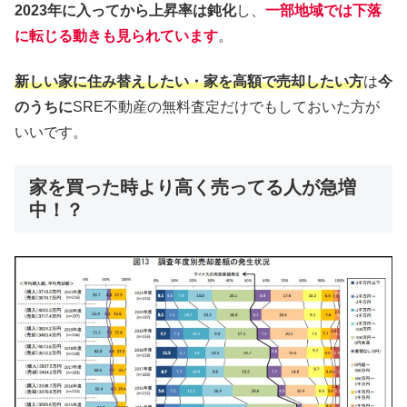
2023年に入ってから上昇率は鈍化
し、
一部地域では下落
に転じる動きも見られています
。
新しい家に住み替えしたい・家を高額で売却したい方
は
今
のうちに
SRE不動産の無料査定だけでもしておいた方が
いいです。
家を買った時より高く売ってる人が急増
中！？