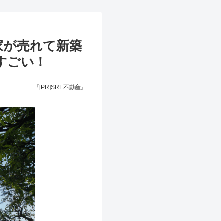
家が売れて新築
すごい！
『[PR]SRE不動産』