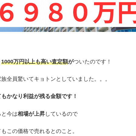
り
1000万円以上も高い査定額
が
ついたのです！
家族全員驚いてキョトンとしていました。。。
てもかなり利益が残る金額です！
ると今は
相場が上昇
しているので
てもこの価格で売れるとのこと。