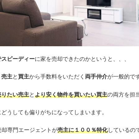
でスピーディー
に家を売却できたのかというと、、、
と
売主
と
買主
から手数料をいただく
両手仲介
が一般的で
売りたい売主
と
より安く物件を買いたい買主
の両方を担
にどうしても偏りがちになってしまいます。
売却専門エージェントが
売主に１００％特化
しているの