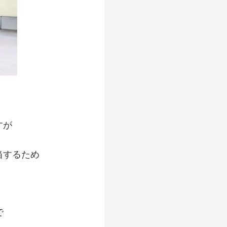
すが
当するため
で