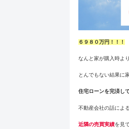
６９８０万円！！！
なんと家が購入時よ
とんでもない結果に
住宅ローンを完済し
不動産会社の話によ
近隣の売買実績
を見