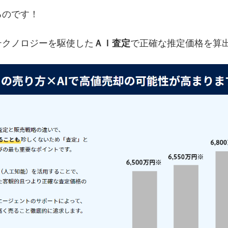
るのです！
テクノロジーを駆使した
ＡＩ査定
で正確な推定価格を算