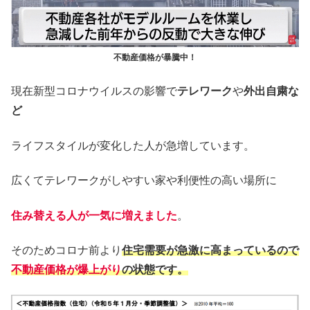
不動産価格が暴騰中！
現在新型コロナウイルスの影響で
テレワーク
や
外出自粛な
ど
ライフスタイルが変化した人が急増しています。
広くてテレワークがしやすい家や利便性の高い場所に
住み替える人が一気に増えました
。
そのためコロナ前より
住宅需要が急激に高まっているので
不動産価格が爆上がり
の状態です。