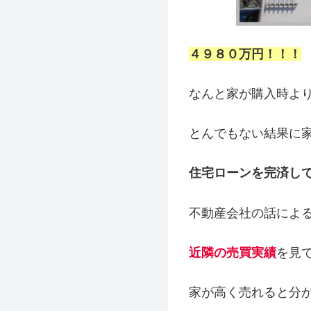
４９８０万円！！！
なんと家が購入時よ
とんでもない結果に
住宅ローンを完済し
不動産会社の話によ
近隣の売買実績
を見
家が高く売れると分