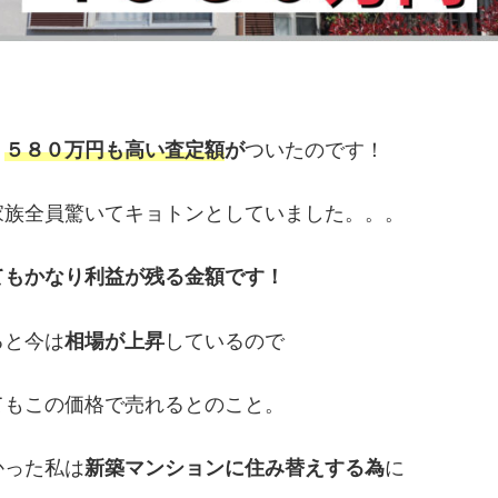
り
５８０万円も高い査定額
が
ついたのです！
家族全員驚いてキョトンとしていました。。。
てもかなり利益が残る金額です！
ると今は
相場が上昇
しているので
てもこの価格で売れるとのこと。
かった私は
新築マンションに住み替えする為
に