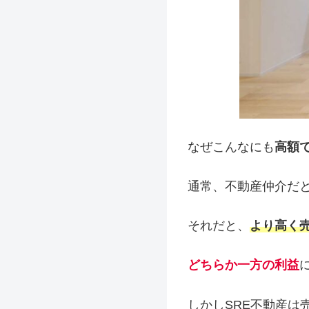
なぜこんなにも
高額
通常、不動産仲介だ
それだと、
より高く
どちらか一方の利益
しかしSRE不動産は