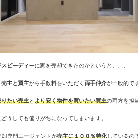
でスピーディー
に家を売却できたのかというと、、、
と
売主
と
買主
から手数料をいただく
両手仲介
が一般的で
売りたい売主
と
より安く物件を買いたい買主
の両方を担
にどうしても偏りがちになってしまいます。
売却専門エージェントが
売主に１００％特化
しているの