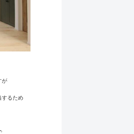
すが
当するため
で