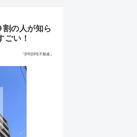
９割の人が知ら
すごい！
『[PR]SRE不動産』