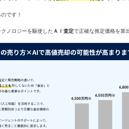
るのです！
テクノロジーを駆使した
ＡＩ査定
で正確な推定価格を算