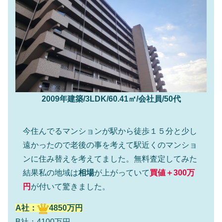
2009年建築/3LDK/60.41㎡/会社員/50代
今住んでるマンションが駅から徒歩１５分と少し
遠かったので老後の事を考えて駅近くのマンショ
ンに住み替えを考えてました。無料査定してみた
結果私の地域は
相場
が上がっていて
買値＋300万
円
が付いて驚きました。
A社：
4850万円
B社：4100万円