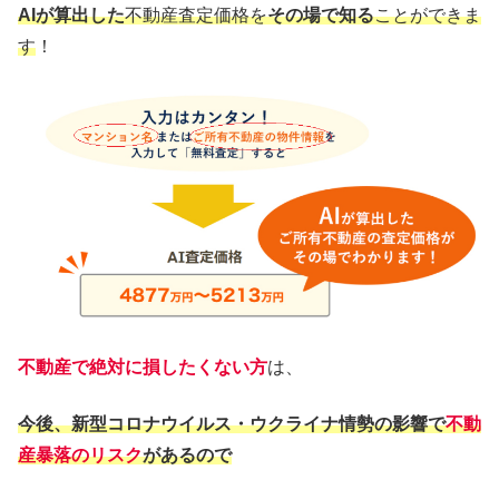
AIが算出した
不動産査定価格を
その場で知る
ことができま
す
！
不動産で絶対に損したくない方
は、
今後、新型コロナウイルス・ウクライナ情勢の影響で
不動
産暴落のリスク
があるので