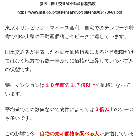
参照：国土交通省不動産価格指数
https://www.mlit.go.jp/totikensangyo/content/001473669.pdf
東京オリンピック・マイナス金利・自宅でのテレワーク特
需で神奈川県の不動産価格は今ピークに達しています。
国土交通省が発表した不動産価格指数によると首都圏だけ
ではなく地方でも数十年ぶりに価格が上昇しているバブル
の状態です。
特にマンションは
１０年前の１.７倍以上
の価格になって
います。
平均値でこの数値なので物件によっては
２倍以上
のケース
も多いです。
この影響で今、
自宅の売却価格を調べる人
が急増している