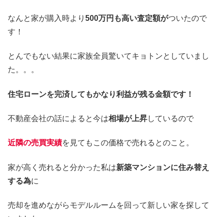
なんと家が購入時より
500万円も高い査定額が
ついたので
す！
とんでもない結果に家族全員驚いてキョトンとしていまし
た。。。
住宅ローンを完済してもかなり利益が残る金額です！
不動産会社の話によると今は
相場が上昇
しているので
近隣の売買実績
を見てもこの価格で売れるとのこと。
家が高く売れると分かった私は
新築マンションに住み替え
する為
に
売却を進めながらモデルルームを回って新しい家を探して