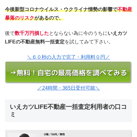
今後新型コロナウイルス・ウクライナ情勢の影響で
不動産
暴落のリスク
があるので、
後で
数千万円損した
とならない為に今のうちに
いえカツ
LIFEの不動産無料一括査定
を試してみて下さい。
＼６０秒の入力で完了・利用料０円／
／24時間・365日受付可能＼
いえカツLIFE不動産一括査定利用者の口コ
ミ