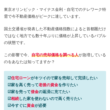
東京オリンピック・マイナス金利・自宅でのテレワーク特
需で今不動産価格がピークに達しています。
国土交通省が発表した不動産価格指数によると首都圏だけ
ではなく地方でも数十年ぶりに価格が上昇しているバブル
の状態です。
この影響で今、
自宅の売却価格を調べる人
が急増している
のをあなたは知ってますか？
☑
住宅ローン
がキツイので家を売却して完済したい
☑家を高く売って
老後の資金
を作りたい
☑家を売って
借金
の返済に充てたい
☑
相続
した家を使わないので高く売りたい
☑今すぐに
資金
が必要