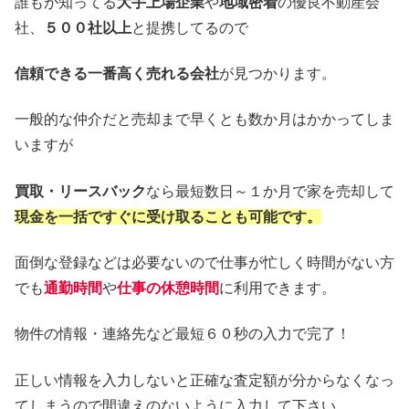
誰もが知ってる
大手上場企業
や
地域密着
の優良不動産会
社、
５００社以上
と提携してるので
信頼できる一番高く売れる会社
が見つかります。
一般的な仲介だと売却まで早くとも数か月はかかってしま
いますが
買取・リースバック
なら最短数日～１か月で家を売却して
現金を一括ですぐに受け取ることも可能です。
面倒な登録などは必要ないので仕事が忙しく時間がない方
でも
通勤時間
や
仕事の休憩時間
に利用できます。
物件の情報・連絡先など最短６０秒の入力で完了！
正しい情報を入力しないと正確な査定額が分からなくなっ
てしまうので間違えのないように入力して下さい。