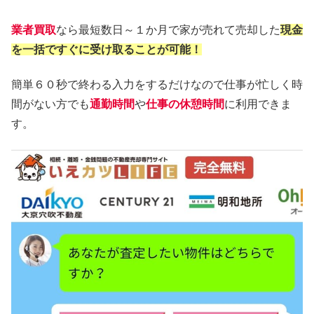
業者買取
なら最短数日～１か月で家が売れて売却した
現金
を一括ですぐに受け取ることが可能！
簡単６０秒で終わる入力をするだけなので仕事が忙しく時
間がない方でも
通勤時間
や
仕事の休憩時間
に利用できま
す。