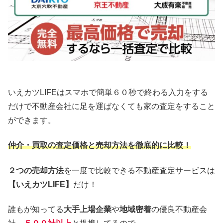
いえカツLIFEはスマホで簡単６０秒で終わる入力をする
だけで不動産会社に足を運ばなくても家の査定をすること
ができます。
仲介・買取の査定価格と売却方法を徹底的に比較！
２つの売却方法
を一度で比較できる不動産査定サービスは
【いえカツLIFE】
だけ！
誰もが知ってる
大手上場企業
や
地域密着
の優良不動産会