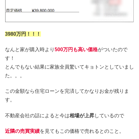
3980万円！！！
なんと家が購入時より
500
万円も高い価格
がついたので
す！
とんでもない結果に家族全員驚いてキョトンとしていまし
た。。。
この金額なら住宅ローンを完済してかなりお金が残りま
す。
不動産会社の話によると今は
相場が上昇
しているので
近隣の売買実績
を見てもこの価格で売れるとのこと。