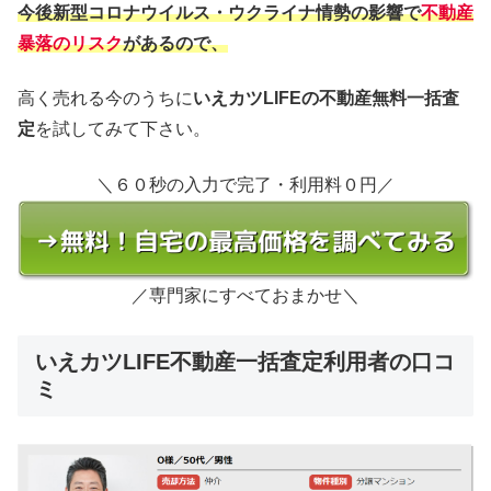
今後新型コロナウイルス・ウクライナ情勢の影響で
不動産
暴落のリスク
があるので、
高く売れる今のうちに
いえカツLIFEの不動産無料一括査
定
を試してみて下さい。
＼６０秒の入力で完了・利用料０円／
／専門家にすべておまかせ＼
いえカツLIFE不動産一括査定利用者の口コ
ミ