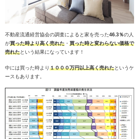
不動産流通経営協会の調査によると家を売った
46.3％
の人
が
買った時より高く売れた
・
買った時と変わらない価格で
売れた
という結果になっています！
中には買った時より
１０００万円以上高く売れた
というケ
ースもあります。