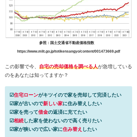
参照：国土交通省不動産価格指数
https://www.mlit.go.jp/totikensangyo/content/001473669.pdf
この影響で今、
自宅の売却価格を調べる人
が急増している
のをあなたは知ってますか？
☑
住宅ローン
がキツイので家を売却して完済したい
☑家が古いので
新しい家
に住み替えしたい
☑家を売って
借金
の返済に充てたい
☑
相続
した家を使わないので高く売りたい
☑家が狭いので広い家に
住み替え
したい