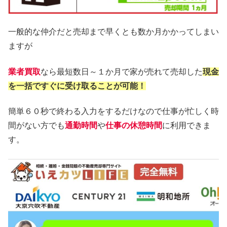
一般的な仲介だと売却まで早くとも数か月かかってしまい
ますが
業者買取
なら最短数日～１か月で家が売れて売却した
現金
を一括ですぐに受け取ることが可能！
簡単６０秒で終わる入力をするだけなので仕事が忙しく時
間がない方でも
通勤時間
や
仕事の休憩時間
に利用できま
す。