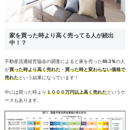
家を買った時より高く売ってる人が続出
中！？
不動産流通経営協会の調査によると家を売った
46.3％
の人
が
買った時より高く売れた
・
買った時と変わらない価格で
売れた
という結果になっています！
中には買った時より
１０００万円以上高く売れた
というケ
ースもあります。