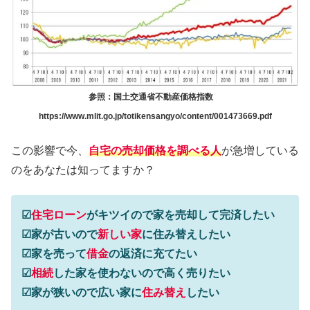
参照：国土交通省不動産価格指数
https://www.mlit.go.jp/totikensangyo/content/001473669.pdf
この影響で今、
自宅の売却価格を調べる人
が急増している
のをあなたは知ってますか？
☑
住宅ローン
がキツイので家を売却して完済したい
☑家が古いので
新しい家
に住み替えしたい
☑家を売って
借金
の返済に充てたい
☑
相続
した家を使わないので高く売りたい
☑家が狭いので広い家に
住み替え
したい