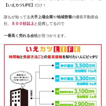
【いえカツLIFE】
だけ！
誰もが知ってる
大手上場企業
や
地域密着
の優良不動産会
社、
５００社以上
と提携してるので
一番高く売れる会社
が見つかります。