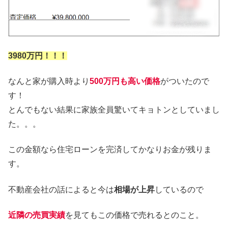
3980万円！！！
なんと家が購入時より
500
万円も高い価格
がついたので
す！
とんでもない結果に家族全員驚いてキョトンとしていまし
た。。。
この金額なら住宅ローンを完済してかなりお金が残りま
す。
不動産会社の話によると今は
相場が上昇
しているので
近隣の売買実績
を見てもこの価格で売れるとのこと。