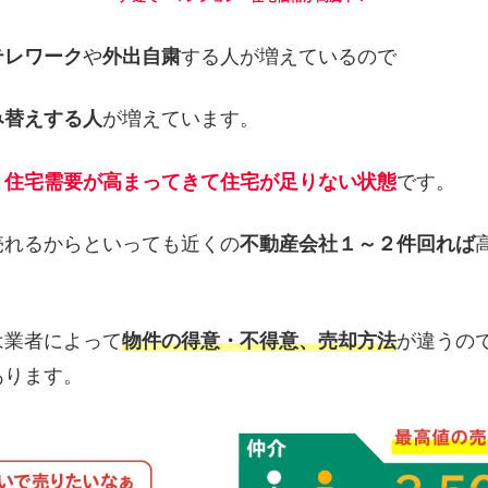
テレワーク
や
外出自粛
する人が増えているので
み替えする人
が増えています。
り
住宅需要が高まってきて住宅が足りない状態
です。
売れるからといっても近くの
不動産会社１～２件回れば
は業者によって
物件の得意・不得意、売却方法
が違うの
あります。