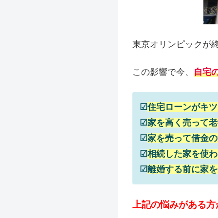
東京オリンピックが
この影響で今、
自宅
☑
住宅ローンがキツ
☑
家を高く売って老
☑
家を売って借金の
☑
相続した家を使わ
☑
離婚する前に家を
上記の悩みがある方