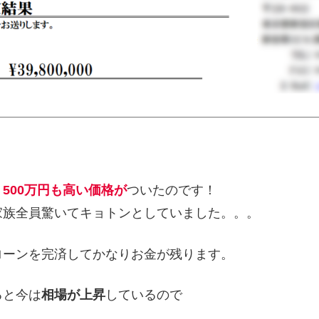
り
500
万
円も高い価格
が
ついたのです！
家族全員驚いてキョトンとしていました。。。
ローンを完済してかなりお金が残ります。
ると今は
相場が上昇
しているので