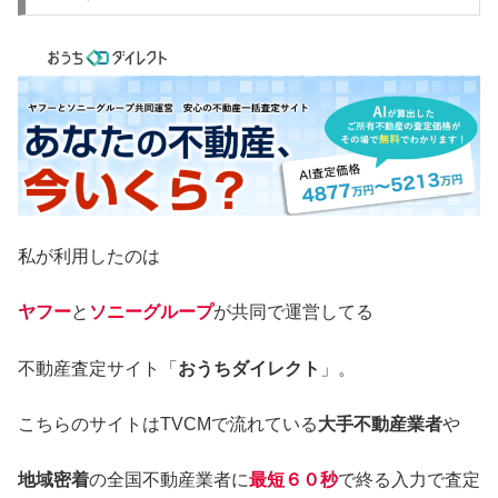
私が利用したのは
ヤフー
と
ソニーグループ
が共同で運営してる
不動産査定サイト「
おうちダイレクト
」。
こちらのサイトはTVCMで流れている
大手不動産業者
や
地域密着
の全国不動産業者に
最短６０秒
で終る入力で査定