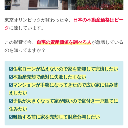
東京オリンピックが終わった今、
日本の不動産価格はピー
ク
に達しています。
この影響で今、
自宅の資産価値を調べる人
が急増している
のを知ってますか？
☑
住宅ローンが払えないので家を売却して完済したい
☑
不動産売却で絶対に失敗したくない
☑
マンションが手狭になってきたので広い家に住み替
えしたい
☑
子供が大きくなって家が狭いので庭付き一戸建てに
住みたい
☑
離婚する前に家を売却して財産分与したい