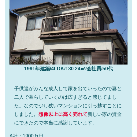
1991年建築/4LDK/130.24㎡/会社員/50代
子供達がみんな成人して家を出ていったので妻と
二人で暮らしていくのは広すぎると感じてまし
た。なので少し狭いマンションに引っ越すことに
しました。
想像以上に高く売れて
新しい家の資金
にできたので本当に感謝しています。
A社：1900万円