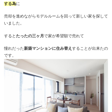
する為
に
売却を進めながらモデルルームを回って新しい家を探して
いました。
すると
たったの三ヶ月
で家が希望額で売れて
憧れだった
新築マンションに住み替え
することが出来たの
です。