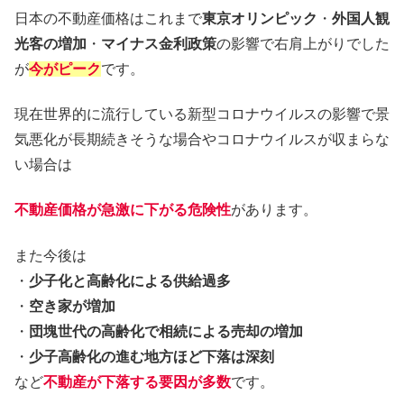
日本の不動産価格はこれまで
東京オリンピック
・
外国人観
光客の増加
・
マイナス金利政策
の影響で右肩上がりでした
が
今がピーク
です。
現在世界的に流行している新型コロナウイルスの影響で景
気悪化が長期続きそうな場合やコロナウイルスが収まらな
い場合は
不動産価格が急激に下がる危険性
があります。
また今後は
・
少子化と高齢化による供給過多
・
空き家が増加
・
団塊世代の高齢化で相続による売却の増加
・
少子高齢化の進む地方ほど下落は深刻
など
不動産が下落する要因が多数
です。