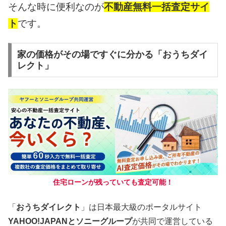
そんな時に便利なのが
不動産無料一括査定サイ
ト
です。
家の価格がその場ですぐに分かる「おうちダイ
レクト」
住宅ローンが残っていても査定可能！
「
おうちダイレクト
」は日本最大級のポータルサイト
YAHOO!JAPANとソニーグループ
が共同で運営している