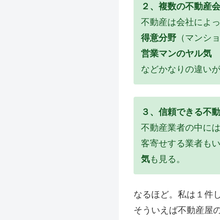
２、複数の
不動産
不動産は会社によ
得意分野
（マンシ
営業マンのヤル気
などかなりの違い
３、信頼できる不
不動産業者の中に
客寄せする業者も
気
も見る。
なるほど。私は１件
そういえば不動産屋