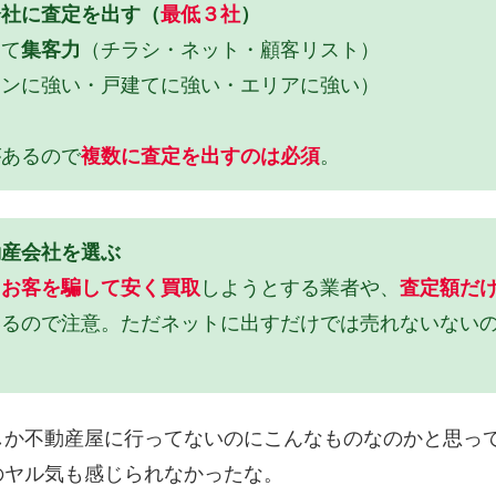
会社に査定を出す（
最低３社
）
って
集客力
（チラシ・ネット・顧客リスト）
ョンに強い・戸建てに強い・エリアに強い）
があるので
複数に査定を出すのは必須
。
動産会社を選ぶ
は
お客を騙して安く買取
しようとする業者や、
査定額だ
いるので注意。ただネットに出すだけでは売れないない
しか不動産屋に行ってないのにこんなものなのかと思っ
のヤル気も感じられなかったな。