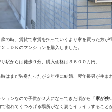
０歳の時、賃貸で家賃を払っていくより家を買った方が
に２ＬＤＫのマンションを購入しました。
寄り駅からは徒歩９分、購入価格は３６００万円。
当時はまだ独身だったが３年後に結婚、翌年長男が生ま
。
ンションなので子供が２人になってきた頃から「
家が狭
物で溢れてくつろげる場所がなく妻もイライラすること