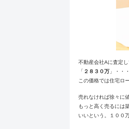
不動産会社Aに査定
「
２８３０万
」・・
この価格では住宅ロ
売れなければ徐々に
もっと高く売るには
いいという。１００