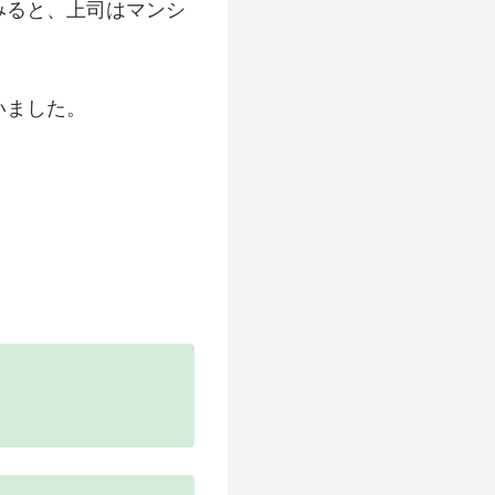
みると、上司はマンシ
いました。
。