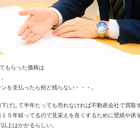
してもらった価格は
・。
ーンを支払ったら殆ど残らない・・・。
値下げして半年たっても売れなければ不動産会社で買取
築１５年経ってるので見栄えを良くするために壁紙や床
万以上はかかるらしい。