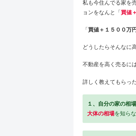
私も今住んでる家を
ョンをなんと「
買値
「
買値＋１５００万
どうしたらそんなに
不動産を高く売るに
詳しく教えてもらっ
１、自分の家の相
大体の相場
を知ら