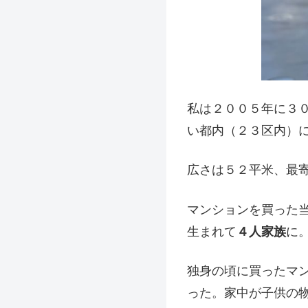
私は２００５年に３
い都内（２３区内）
広さは５２平米、最
マンションを買った
生まれて
４人家族
に
独身の頃に買ったマ
った。家中が子供の