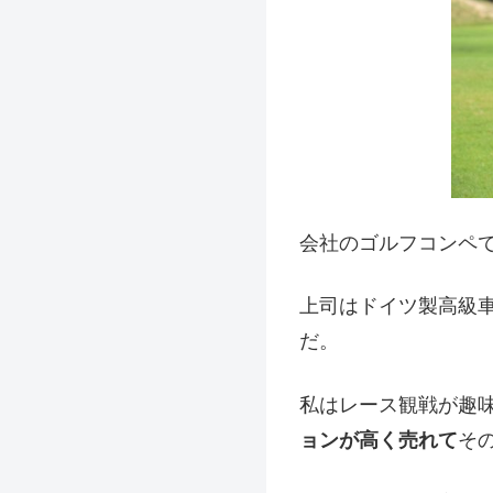
会社のゴルフコンペ
上司はドイツ製高級
だ。
私はレース観戦が趣
ョンが高く売れて
そ