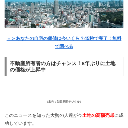
＝＞あなたの自宅の価値は今いくら？45秒で完了！無料
で調べる
不動産所有者の方はチャンス！8年ぶりに土地
の価格が上昇中
（出典：朝日新聞デジタル）
このニュースを知った大勢の人達が今
土地の高額売却
に成
功しています。