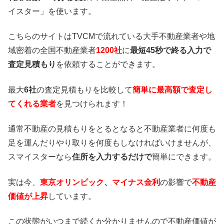
イスター」を使います。
こちらのサイトはTVCMで流れている大手不動産業者や地
域密着の全国不動産業者
1200社
に
最短45秒で終る入力で
査定見積もり
を依頼することができます。
最大
6社
の査定見積もりを比較して
簡単に最高額で査定し
てくれる業者
を見つけられます！
通常不動産の見積もりをとるとなると不動産業者に何度も
足を運んだりやり取りを何度もしなければいけませんが、
スマイスターなら
住所を入力するだけで
簡単にできます。
実は今、
東京オリンピック
、
マイナス金利
の影響で
不動産
価値が上昇
しています。
この状態がいつまで続くか分かりませんので不動産価値が