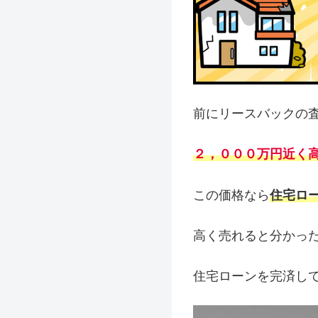
前にリースバックの
２，０００万円近く
この価格なら
住宅ロ
高く売れると分かっ
住宅ローンを完済し