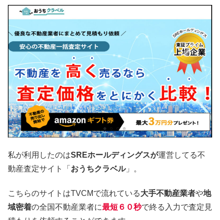
私が利用したのは
SREホールディングスが
運営してる不
動産査定サイト「
おうちクラベル
」。
こちらのサイトはTVCMで流れている
大手不動産業者
や
地
域密着
の全国不動産業者に
最短６０秒
で終る入力で査定見