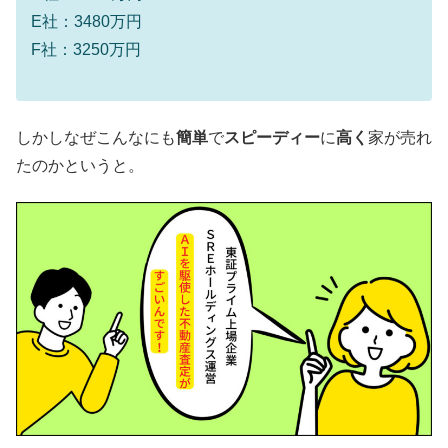
E社：3480万円
F社：3250万円
しかしなぜこんなにも
簡単
で
スピーディー
に
高く
家が売れ
たのかというと。