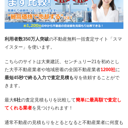
利用者数350万人突破
の不動産無料一括査定サイト「スマ
イスター」を使います。
こちらのサイトは大東建託、センチュリー21を初めとし
た大手不動産業者や地域密着の全国不動産業者
1200社
に
最短45秒で終る入力で査定見積もり
を依頼することがで
きます。
最大
6社
の査定見積もりを比較して
簡単に最高額で査定し
てくれる業者
を見つけられます！
通常不動産の見積もりをとるとなると不動産業者に何度も