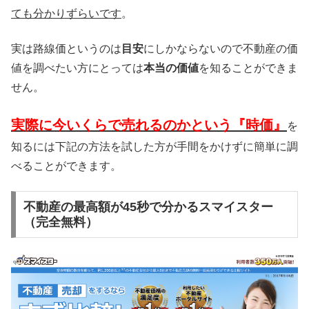
ても分かりずらいです
。
実は路線価というのは
目安
にしかならないので不動産の価
値を調べたい方にとっては
本当の価値
を知ることができま
せん。
実際に今いくらで売れるのかという『時価』
を
知るには下記の方法を試した方が手間をかけずに簡単に調
べることができます。
不動産の最高額が45秒で分かるスマイスター
（完全無料）