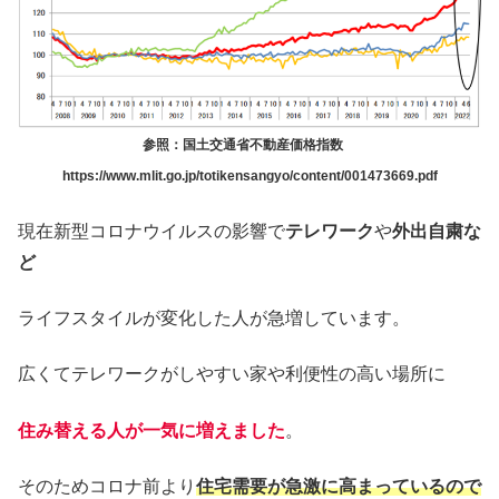
参照：国土交通省不動産価格指数
https://www.mlit.go.jp/totikensangyo/content/001473669.pdf
現在新型コロナウイルスの影響で
テレワーク
や
外出自粛な
ど
ライフスタイルが変化した人が急増しています。
広くてテレワークがしやすい家や利便性の高い場所に
住み替える人が一気に増えました
。
そのためコロナ前より
住宅需要が急激に高まっているので