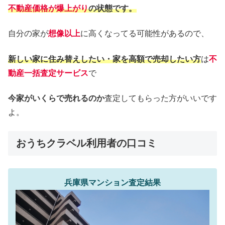
不動産価格が爆上がり
の状態です。
自分の家が
想像以上
に高くなってる可能性があるので、
新しい家に住み替えしたい・家を高額で売却したい方
は
不
動産一括査定
サービス
で
今家がいくらで売れるのか
査定してもらった方がいいです
よ。
おうちクラベル利用者の口コミ
兵庫県マンション査定結果