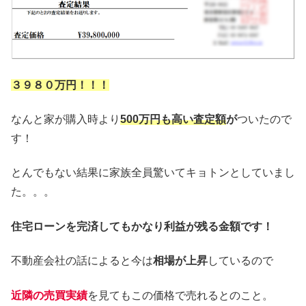
３９８０万円！！！
なんと家が購入時より
500万円も高い査定額
が
ついたので
す！
とんでもない結果に家族全員驚いてキョトンとしていまし
た。。。
住宅ローンを完済してもかなり利益が残る金額です！
不動産会社の話によると今は
相場が上昇
しているので
近隣の売買実績
を見てもこの価格で売れるとのこと。