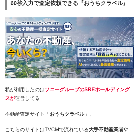
60秒入力で査定依頼できる『おうちクラベル』
私が利用したのは
ソニーグループのSREホールディング
スが
運営してる
不動産査定サイト「
おうちクラベル
」。
こちらのサイトはTVCMで流れている
大手不動産業者
や