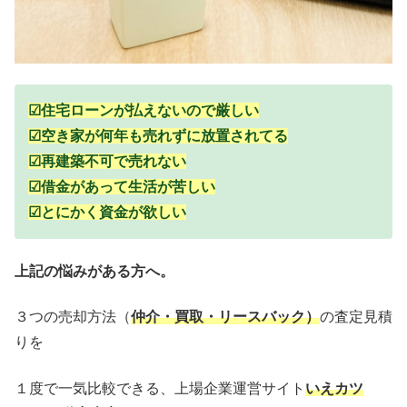
☑住宅ローンが払えないので厳しい
☑空き家が何年も売れずに放置されてる
☑再建築不可で売れない
☑借金があって生活が苦しい
☑とにかく資金が欲しい
上記の悩みがある方へ。
３つの売却方法（
仲介・買取・リースバック）
の査定見積
りを
１度で一気比較できる、上場企業運営サイト
いえカツ