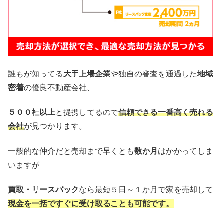
誰もが知ってる
大手上場企業
や独自の審査を通過した
地域
密着
の優良不動産会社、
５００社以上
と提携してるので
信頼できる一番高く売れる
会社
が見つかります。
一般的な仲介だと売却まで早くとも
数か月
はかかってしま
いますが
買取・リースバック
なら最短５日～１か月で家を売却して
現金を一括ですぐに受け取ることも可能です。