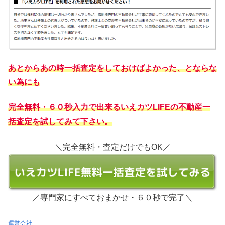
あとからあの時一括査定をしておけばよかった、とならな
い為にも
完全無料・６０秒入力で出来る
いえカツLIFEの不動産一
括査定
を試してみて下さい。
＼完全無料・査定だけでもOK／
／専門家にすべておまかせ・６０秒で完了＼
運営会社