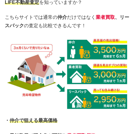
LIFE不動産査定
を知っていますか？
こちらサイトでは通常の
仲介
だけではなく
業者買取
、
リー
スバック
の査定も比較できるんです！
・
仲介で狙える最高価格