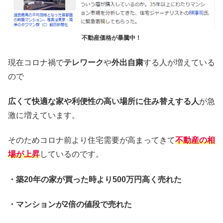
不動産価格が暴騰中！
現在コロナ禍で
テレワーク
や
外出自粛
する人が増えている
ので
広くて快適な家や利便性の高い場所に住み替えする人
が急
激に増えています。
そのためコロナ前より住宅需要が高まってきて
不動産の相
場が上昇
しているのです。
・築20年の家が買った時より500万円高く売れた
・マンションが2倍の値段で売れた