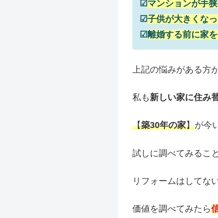
☑
マンションが手狭
☑
子供が大きくなっ
☑
離婚する前に家を
上記の悩みがある方
私も
新しい家に住み
【
築30年の家
】
が今
試しに調べてみるこ
リフォームはしてな
価値を調べてみたら