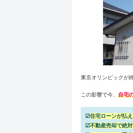
東京オリンピックが
この影響で今、
自宅
☑
住宅ローンが払え
☑
不動産売却で絶対