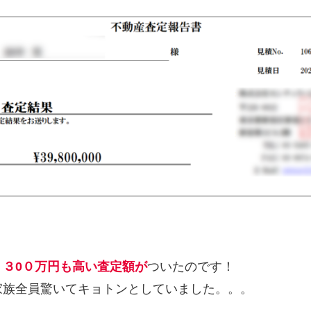
り
３0０万円も高い査定額が
ついたのです！
家族全員驚いてキョトンとしていました。。。