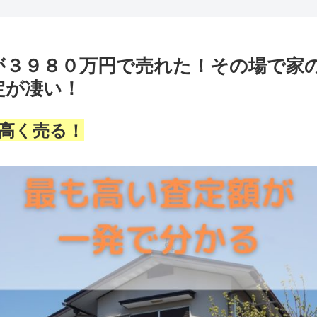
が３９８０万円で売れた！その場で家
定が凄い！
高く売る！