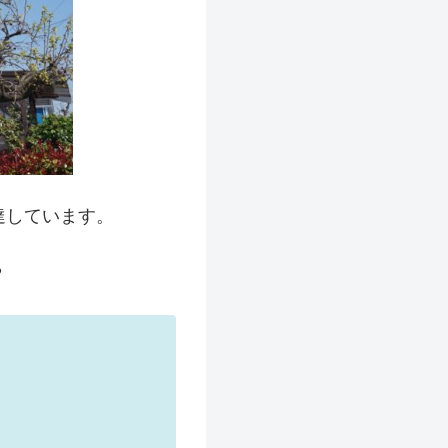
達しています。
？