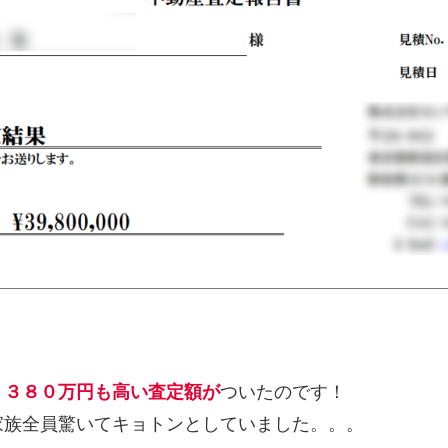
り
３８０万円も高い査定額が
ついたのです！
家族全員驚いてキョトンとしていました。。。