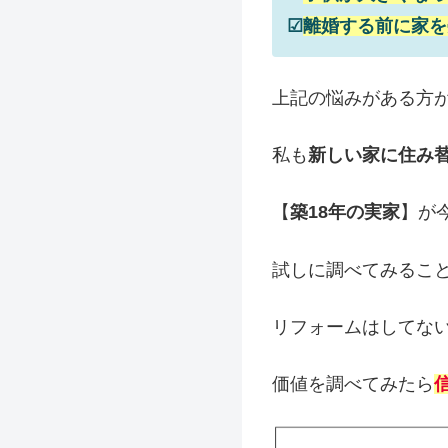
☑
離婚する前に家を
上記の悩みがある方
私も
新しい家に住み
【
築18年の実家
】が
試しに調べてみるこ
リフォームはしてな
価値を調べてみたら