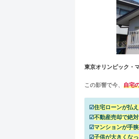
東京オリンピック・
この影響で今、
自宅
☑
住宅ローンが払え
☑
不動産売却で絶対
☑
マンションが手狭
☑
子供が大きくなっ