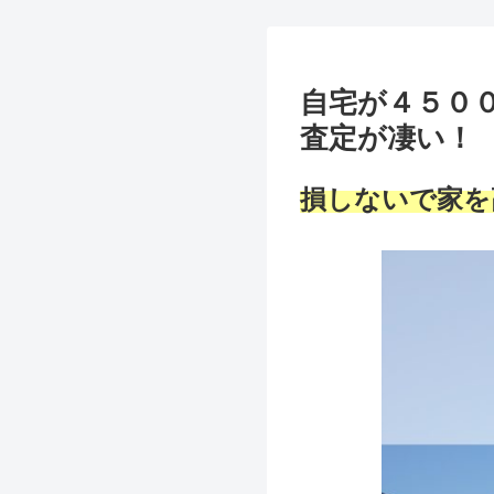
自宅が４５０
査定が凄い！
損しないで家を