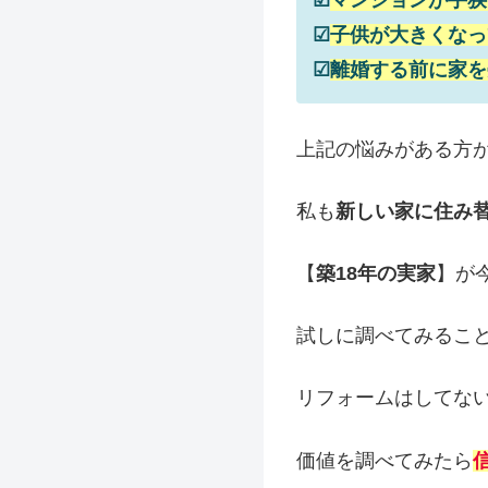
☑
マンションが手狭
☑
子供が大きくなっ
☑
離婚する前に家を
上記の悩みがある方
私も
新しい家に住み
【
築18年の実家
】が
試しに調べてみるこ
リフォームはしてな
価値を調べてみたら