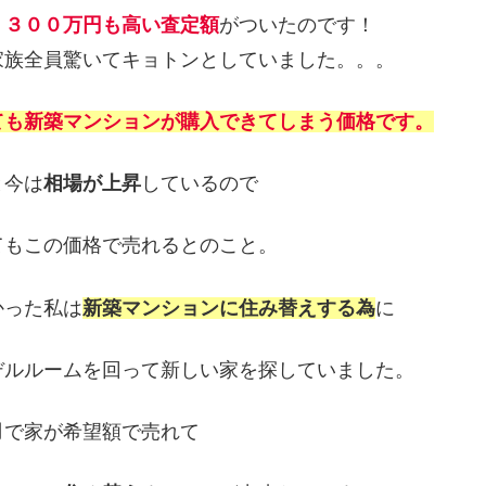
り
３００
万円も
高い査定額
がついたのです！
家族全員驚いてキョトンとしていました。。。
ても新築マンションが購入できてしまう価格です。
と今は
相場が上昇
しているので
てもこの価格で売れるとのこと。
かった私は
新築マンションに住み替えする為
に
デルルームを回って新しい家を探していました。
月
で家が希望額で売れて